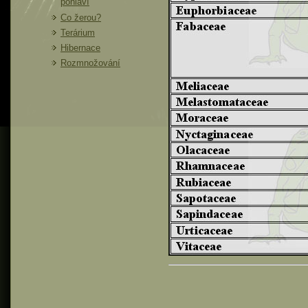
pohlaví
Co žerou?
Terárium
Hibernace
Rozmnožování