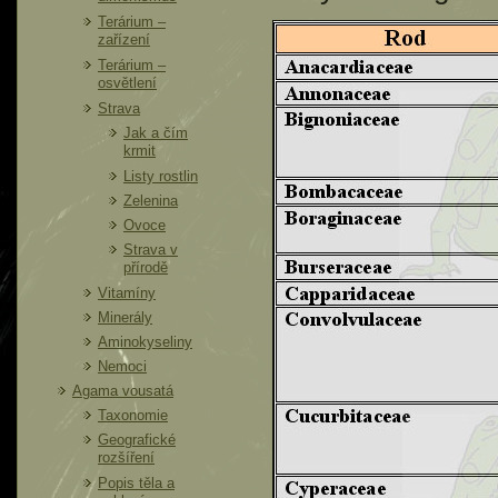
Terárium –
zařízení
Terárium –
osvětlení
Strava
Jak a čím
krmit
Listy rostlin
Zelenina
Ovoce
Strava v
přírodě
Vitamíny
Minerály
Aminokyseliny
Nemoci
Agama vousatá
Taxonomie
Geografické
rozšíření
Popis těla a