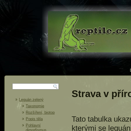
Strava v přír
Leguán zelený
Taxonomie
Rozšíření, biotop
Tato tabulka ukazu
Popis těla
Pohlavní
kterými se leguáni
dimorfismus