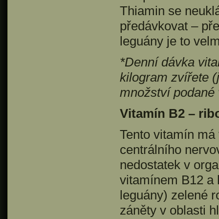
Thiamin se neuklá
předávkovat – pře
leguány je to velm
*Denní dávka vita
kilogram zvířete 
množství podané 
Vitamín B2 – rib
Tento vitamín má v
centrálního nervo
nedostatek v orga
vitamínem B12 a k
leguány) zelené r
záněty v oblasti 