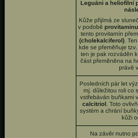
Leguáni a heliofilní
násl
Kůže přijímá ze slune
v podobě
provitamin
tento provitamín pře
(cholekalciferol)
. Ten
kde se přeměňuje tzv.
ten je pak rozváděn kr
část přeměněna na 
právě 
Posledních pár let v
mj. důležitou roli co
vstřebáván buňkami v
calcitriol
. Toto ovliv
systém a chrání buňky
kůži o
Na závěr nutno po