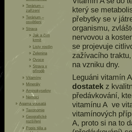
Vitamín A se do t
Terárium –
který se metaboli
zařízení
přebytky se v ját
Terárium –
osvětlení
organismu, zvlášt
Strava
nervovou a koster
Jak a čím
krmit
se projevuje citli
Listy rostlin
Zelenina
zažívacího traktu,
Ovoce
na vzniku dny.
Strava v
přírodě
Leguáni vitamín A 
Vitamíny
Minerály
dostatek
z kvalitn
Aminokyseliny
předávkování, kt
Nemoci
vitamínu A ve vit
Agama vousatá
Taxonomie
vitamínových příp
Geografické
A, proto si na to
rozšíření
Popis těla a