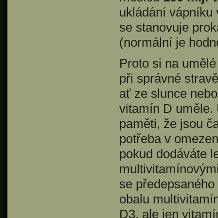
ukládání vápníku
se stanovuje prok
(normální je hodn
Proto si na umělé
při správné stravě
ať ze slunce nebo
vitamín D uměle. 
paměti, že jsou ča
potřeba v omezen
pokud dodáváte le
multivitamínovými
se předepsaného d
obalu multivitam
D3, ale jen vitam