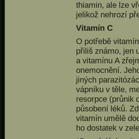
thiamin, ale lze 
jelikož nehrozí p
Vitamín C
O potřebě vitamín
přiliš známo, jen
a vitamínu A zřej
onemocnění. Jeho 
jiných parazitózá
vápníku v těle, m
resorpce (průnik 
působení léků. 
vitamín umělě dod
ho dostatek v zele