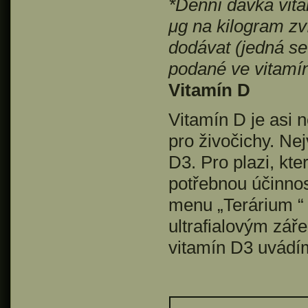
*Denní dávka vit
μg na kilogram zv
dodávat (jedná se
podané ve vitamí
Vitamín D
Vitamín D je asi n
pro živočichy. Ne
D3. Pro plazi, kte
potřebnou účinnost
menu „Terárium 
ultrafialovým záře
vitamín D3 uvádím