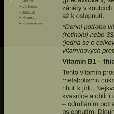
(předávkování) se
pohlaví
záněty v koutcích
Co žerou?
Terárium
až k oslepnutí.
Hibernace
Rozmnožování
*Denní potřeba vi
(retinolu) nebo 33
(jedná se o celko
vitamínových prep
Vitamín B1 – thi
Tento vitamín prod
metabolismu cukrů
chuť k jídu. Nejkv
kvasnice a obilní 
– odmítáním potra
oslepnutím. Dlouh