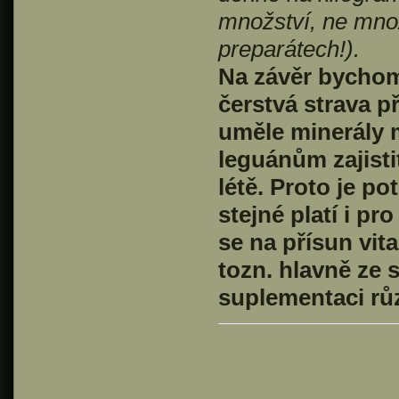
množství, ne mno
preparátech!).
Na závěr bychom 
čerstvá strava p
uměle minerály 
leguánům zajisti
létě. Proto je p
stejné platí i pr
se na přísun vit
tozn. hlavně ze 
suplementaci růz