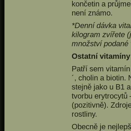
končetin a průjme
není známo.
*Denní dávka vita
kilogram zvířete 
množství podané 
Ostatní vitamíny
Patří sem vitamín 
´, cholin a biotin
stejně jako u B1 a
tvorbu erytrocytů 
(pozitivně). Zdro
rostliny.
Obecně je nejlep