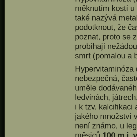
měknutím kostí u
také nazývá meta
podotknout, že č
poznat, proto se z
probíhají nežádou
smrt (pomalou a b
Hypervitaminóza (
nebezpečná, často
uměle dodávaného
ledvinách, játrech
i k tzv. kalcifika
jakého množství 
není známo, u leg
měsíců
100 m.j.