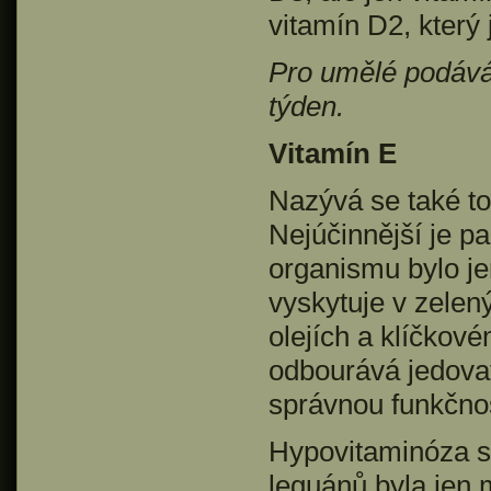
vitamín D2, který 
Pro umělé podává
týden.
Vitamín E
Nazývá se také to
Nejúčinnější je p
organismu bylo j
vyskytuje v zelený
olejích a klíčkové
odbourává jedovat
správnou funkčnost
Hypovitaminóza se
leguánů byla jen 