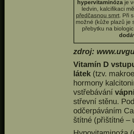
hypervitaminóza
je 
ledvin, kalcifikaci 
předčasnou smrt
. Při
možné (kůže plazů je 
přebytku na biologic
dodáv
zdroj: www.uvgu
Vitamín D vstup
látek
(tzv. makroe
hormony kalcitoni
vstřebávání
vápní
střevní stěnu. Po
odčerpáváním Ca z
štítné (přištítné –
Hypovitaminoźa (n