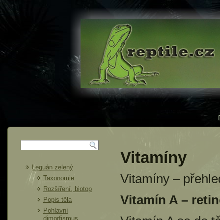
Vitamíny
Leguán zelený
Vitamíny – přehle
Taxonomie
Rozšíření, biotop
Vitamín A – retin
Popis těla
Pohlavní
dimorfismus