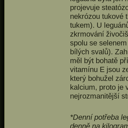
projevuje steatóz
nekrózou tukové t
tukem). U leguánů
zkrmování živočiš
spolu se selenem 
bílých svalů). Zah
měl být bohatě př
vitamínu E jsou ze
který bohužel zár
kalcium, proto je
nejrozmanitější st
*Denní potřeba le
denně na kilogram